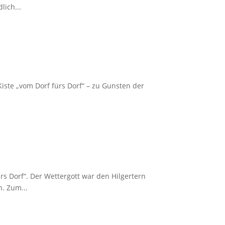
lich...
Kiste „vom Dorf fürs Dorf“ – zu Gunsten der
s Dorf“. Der Wettergott war den Hilgertern
. Zum...