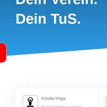
Dein TuS.
KinderYoga