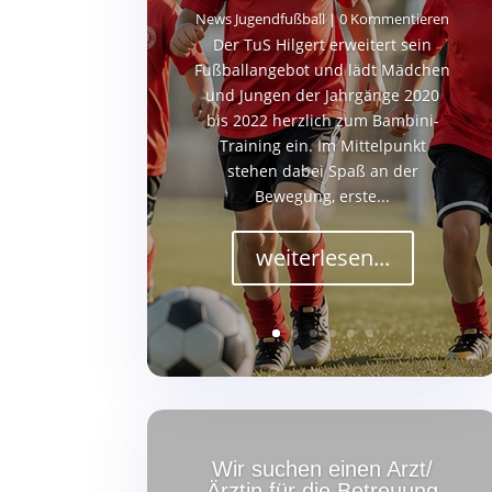
News Jugendfußball
| 0 Kommentieren
Der TuS Hilgert erweitert sein
Fußballangebot und lädt Mädchen
und Jungen der Jahrgänge 2020
bis 2022 herzlich zum Bambini-
Training ein. Im Mittelpunkt
stehen dabei Spaß an der
Bewegung, erste...
weiterlesen...
Wir suchen einen Arzt/
Ärztin für die Betreuung