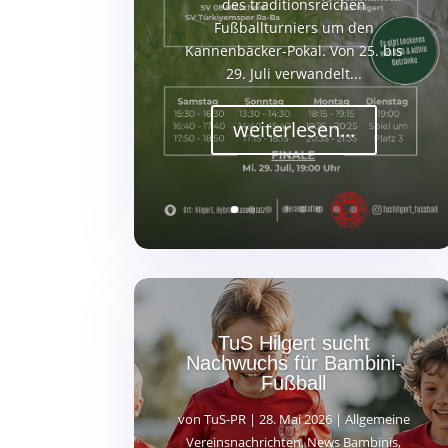
des traditionsreichen
Fußballturniers um den
Kannenbäcker-Pokal. Von 25. bis
29. Juli verwandelt...
weiterlesen...
TuS Hilgert sucht
Nachwuchs für Bambini-
Fußball
von
TuS-PR
|
28. Mai 2026
|
Allgemeine
Vereinsnachrichten
,
News Bambinis
,