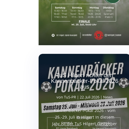
TuS Hilgert richtet den
Kannenbäcker-Pokal 2026
aus
von
TuS-PR
|
22. Juli 2026
|
News
Fußball Senioren
| 0 Kommentieren
Kannenbäcker-Pokal 2026 - vom
25.-29. Juli in Hilgert In diesem
Jahr ist der TuS Hilgert Gastgeber