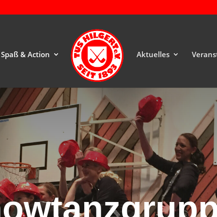
Spaß & Action
Aktuelles
Verans
owtanzgrup