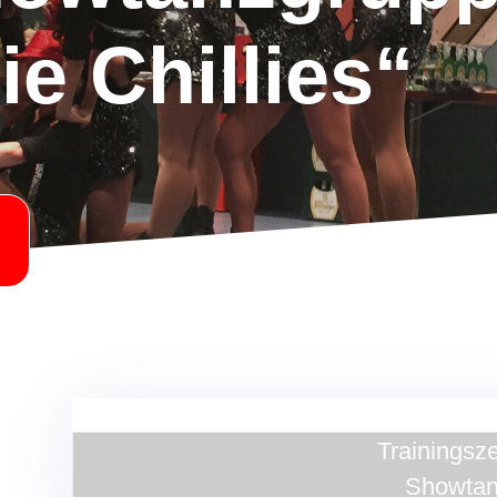
ie Chillies“
Trainingsze
Showta