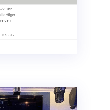
-22 Uhr
le Hilgert
Breiden
– 9143017