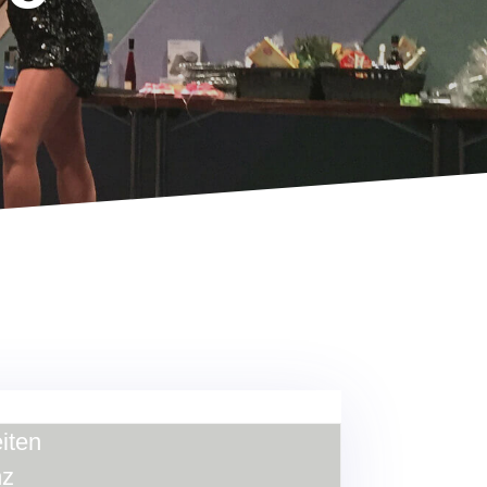
iten
nz