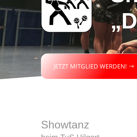
„D
JETZT MITGLIED WERDEN!
Showtanz