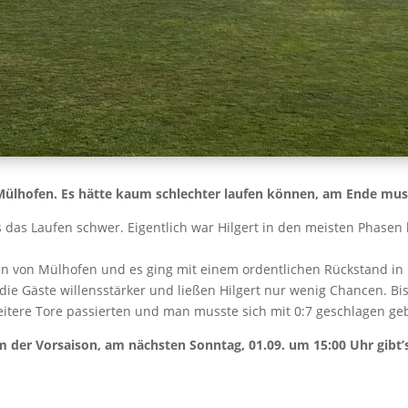
lhofen. Es hätte kaum schlechter laufen können, am Ende muss
ms das Laufen schwer. Eigentlich war Hilgert in den meisten Phas
sten von Mülhofen und es ging mit einem ordentlichen Rückstand in 
die Gäste willensstärker und ließen Hilgert nur wenig Chancen. B
eitere Tore passierten und man musste sich mit 0:7 geschlagen ge
rm der Vorsaison, am nächsten Sonntag, 01.09. um 15:00 Uhr gibt’