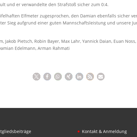
ult und er verwandelte den Strafstoß sicher zum 0:4.
felhaften Elfmeter zugesprochen, den Damian ebenfalls sicher ve
eter Sieg aufgrund einer guten Mannschaftsleistung und unsere Ju
m, Jakob Pietsch, Robin Bayer, Max Lahr, Yannick Daian, Euan Nos
n, Damian Edelmann, Arman Rahmati
tgliedsbeiträge
Kontakt & Anmeldung