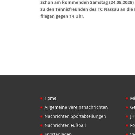
Schon am kommenden Samstag (24.05.2025) ge
zu den Tennisfreunden des TC Nassau an die L
fliegen gegen 14 Uhr.
Home
Mi
Allgemeine Vereinsnachrichten
Ge
Nachrichten Sportabteilungen
JH
Nachrichten Fußball
Fö
Sportanlagen
Ve