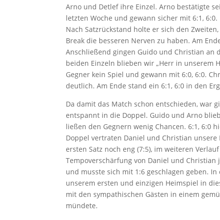
Arno und Detlef ihre Einzel. Arno bestätigte s
letzten Woche und gewann sicher mit 6:1, 6:0
Nach Satzrückstand holte er sich den Zweite
Break die besseren Nerven zu haben. Am Ende h
Anschließend gingen Guido und Christian an d
beiden Einzeln blieben wir „Herr in unserem 
Gegner kein Spiel und gewann mit 6:0, 6:0. Ch
deutlich. Am Ende stand ein 6:1, 6:0 in den E
Da damit das Match schon entschieden, war g
entspannt in die Doppel. Guido und Arno bli
ließen den Gegnern wenig Chancen. 6:1, 6:0 h
Doppel vertraten Daniel und Christian unsere
ersten Satz noch eng (7:5), im weiteren Verlau
Tempoverschärfung von Daniel und Christian 
und musste sich mit 1:6 geschlagen geben. In 
unserem ersten und einzigen Heimspiel in die
mit den sympathischen Gästen in einem gemü
mündete.