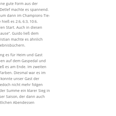
eine gute Form aus der
. Detlef machte es spannend.
n, um dann im Champions-Tie-
ieß es 2:6, 6:3, 10:6.
en Start. Auch in diesen
Hause“. Guido ließ dem
ristian machte es ähnlich
rgebnisbüchern.
ing es für Heim und Gast
eben auf dem Gaspedal und
ieß es am Ende. Im zweiten
 Farben. Diesmal war es im
f konnte unser Gast der
jedoch nicht mehr folgen
der Summe ein klarer Sieg in
ser Saison, der dann auch
tlichen Abendessen