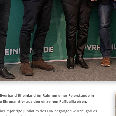
llverband Rheinland im Rahmen einer Feierstunde in
e Ehrenamtler aus den einzelnen Fußballkreisen.
 das 75jährige Jubiläum des FVR begangen wurde, gab es