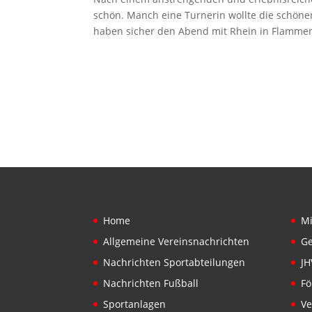
schön. Manch eine Turnerin wollte die schöne
haben sicher den Abend mit Rhein in Flammen
Home
Mi
Allgemeine Vereinsnachrichten
Ge
Nachrichten Sportabteilungen
JH
Nachrichten Fußball
Fö
Sportanlagen
Ve