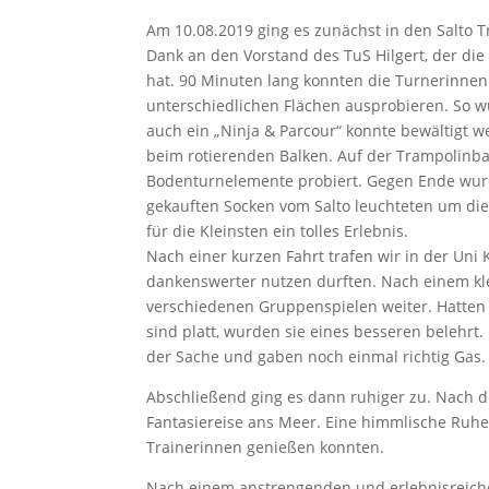
Am 10.08.2019 ging es zunächst in den Salto T
Dank an den Vorstand des TuS Hilgert, der die
hat. 90 Minuten lang konnten die Turnerinnen
unterschiedlichen Flächen ausprobieren. So wu
auch ein „Ninja & Parcour“ konnte bewältigt 
beim rotierenden Balken. Auf der Trampolin
Bodenturnelemente probiert. Gegen Ende wurde
gekauften Socken vom Salto leuchteten um die
für die Kleinsten ein tolles Erlebnis.
Nach einer kurzen Fahrt trafen wir in der Uni
dankenswerter nutzen durften. Nach einem kle
verschiedenen Gruppenspielen weiter. Hatten
sind platt, wurden sie eines besseren belehrt.
der Sache und gaben noch einmal richtig Gas.
Abschließend ging es dann ruhiger zu. Nach 
Fantasiereise ans Meer. Eine himmlische Ruhe 
Trainerinnen genießen konnten.
Nach einem anstrengenden und erlebnisreichen