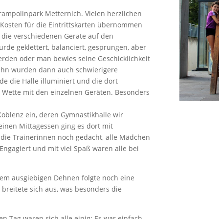
rampolinpark Metternich. Vielen herzlichen
 Kosten für die Eintrittskarten übernommen
 die verschiedenen Geräte auf den
rde geklettert, balanciert, gesprungen, aber
werden oder man bewies seine Geschicklichkeit
bahn wurden dann auch schwierigere
 die Halle illuminiert und die dort
 Wette mit den einzelnen Geräten. Besonders
 Koblenz ein, deren Gymnastikhalle wir
inen Mittagessen ging es dort mit
 die Trainerinnen noch gedacht, alle Mädchen
 Engagiert und mit viel Spaß waren alle bei
dem ausgiebigen Dehnen folgte noch eine
breitete sich aus, was besonders die
 Tag waren sich alle einig: Es war einfach