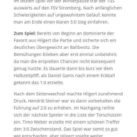
Im letzten Spiel vor der Winterpause traf der TuS
auswärts auf den FSV Stromberg. Nach anfänglichen
Schwierigkeiten auf ungewohntem Geläuf, konnte
man am Ende einen klaren 5:0 Sieg einfahren.
Zum Spiel:
Bereits von Beginn an dominierte der
Favorit aus Hilgert die Partie und sicherte sich ein
deutliches Übergewicht an Ballbesitz. Die
Bemühungen blieben aber erst einmal unbelohnt,
da man die erspielten Chancen nicht konsequent
genug nutzte. Es dauerte dann bis kurz vor dem
Halbzeitpfiff, als Daniel Ganis nach einem Eckball
gekonnt das 1:0 erzielte.
Nach dem Seitenwechsel machte Hilgert zunehmend
Druck. Hendrik Steiner war es dann vorbehalten die
Führung auf 2:0 zu erhöhen. Im Nachgang reihte
sich der nächste Spieler in die Liste der Torschützen
ein. Timo Weber erzielte mit einem schönen Treffer
den 3:0 Zwischenstand. Das Spiel war somit so gut
wie entschieden, aber Hilgert spielte weiter