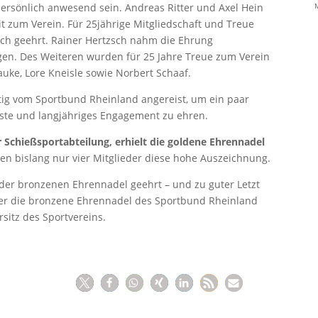
persönlich anwesend sein. Andreas Ritter und Axel Hein
M
t zum Verein. Für 25jährige Mitgliedschaft und Treue
ch geehrt. Rainer Hertzsch nahm die Ehrung
gen. Des Weiteren wurden für 25 Jahre Treue zum Verein
auke, Lore Kneisle sowie Norbert Schaaf.
tig vom Sportbund Rheinland angereist, um ein paar
nste und langjähriges Engagement zu ehren.
r Schießsportabteilung, erhielt die goldene Ehrennadel
ten bislang nur vier Mitglieder diese hohe Auszeichnung.
der bronzenen Ehrennadel geehrt – und zu guter Letzt
ter die bronzene Ehrennadel des Sportbund Rheinland
sitz des Sportvereins.