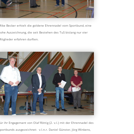
ike Becker erhielt die goldene Ehrennadel vom Sportbund, eine
ohe Auszeichnung, die seit Bestehen des TuS bislang nur vier
itglieder erfahren durften.
ür ihr Engagemant von Olaf Röttig (2. v.l.) mit der Ehrennadel des
portbunds ausgezeichnet: v.l.n.r. Daniel Günster, Jörg Winkens,