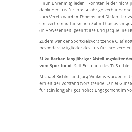
– nun Ehrenmitglieder – konnten leider nicht 
dankt der TuS für ihre 50jährige Verbundenhei
zum Verein wurden Thomas und Stefan Hertzs
stellvertretend für seinen Sohn Thomas entge
(in Abwesenheit) geehrt: Ilse und Jacqueline H
Zudem war der Sportkreisvorsitzende Olaf Röt
besondere Mitglieder des TuS für ihre Verdie
Mike Becker, langjähriger Abteilungsleiter de
vom Sportbund.
Seit Bestehen des TuS erhiel
Michael Bichler und Jörg Winkens wurden mit 
erhielt der Vorstandsvorsitzende Daniel Güns
für sein langjähriges hohes Engagement im Vor